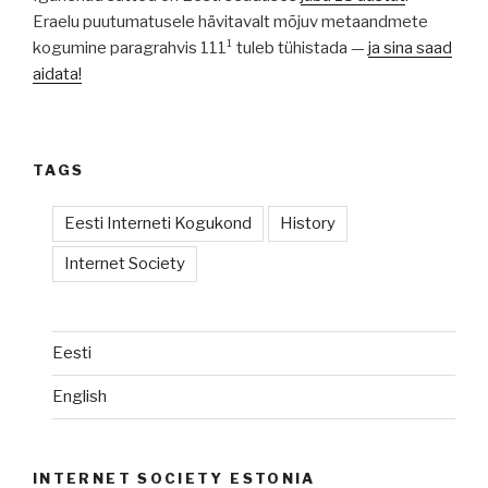
Eraelu puutumatusele hävitavalt mõjuv metaandmete
kogumine paragrahvis 111¹ tuleb tühistada —
ja sina saad
aidata!
TAGS
Eesti Interneti Kogukond
History
Internet Society
Eesti
English
INTERNET SOCIETY ESTONIA