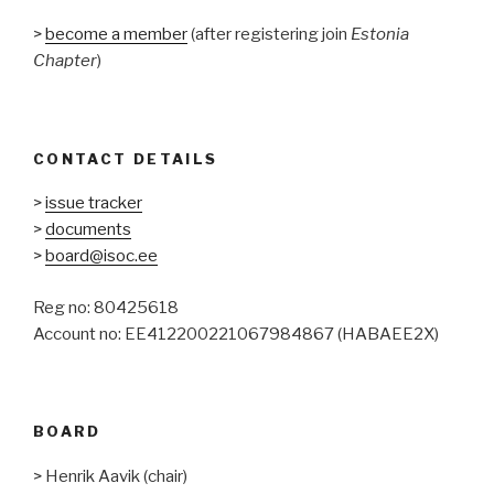
>
become a member
(after registering join
Estonia
Chapter
)
CONTACT DETAILS
>
issue tracker
>
documents
>
board@isoc.ee
Reg no: 80425618
Account no: EE412200221067984867 (HABAEE2X)
BOARD
> Henrik Aavik (chair)