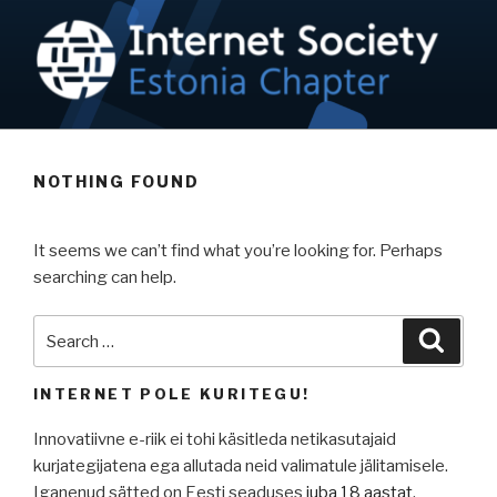
Skip
to
content
NETIKOGUKOND / ISOC-EE
Internet is a human right!
NOTHING FOUND
It seems we can’t find what you’re looking for. Perhaps
searching can help.
Search
Searc
for:
INTERNET POLE KURITEGU!
Innovatiivne e-riik ei tohi käsitleda netikasutajaid
kurjategijatena ega allutada neid valimatule jälitamisele.
Iganenud sätted on Eesti seaduses
juba 18 aastat
.