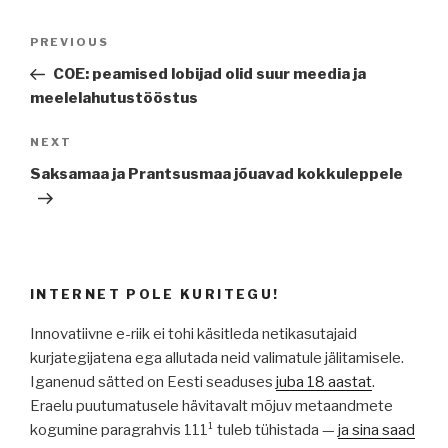
Navigeerimine
Previous
PREVIOUS
Post
COE: peamised lobijad olid suur meedia ja
meelelahutustööstus
Next
NEXT
Post
Saksamaa ja Prantsusmaa jõuavad kokkuleppele
INTERNET POLE KURITEGU!
Innovatiivne e-riik ei tohi käsitleda netikasutajaid
kurjategijatena ega allutada neid valimatule jälitamisele.
Iganenud sätted on Eesti seaduses
juba 18 aastat
.
Eraelu puutumatusele hävitavalt mõjuv metaandmete
kogumine paragrahvis 111¹ tuleb tühistada —
ja sina saad