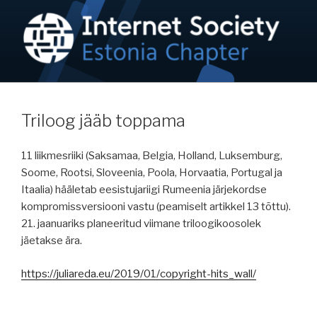
Skip
to
content
NETIKOGUKOND / ISOC-EE
Internet on inimõigus!
Triloog jääb toppama
11 liikmesriiki (Saksamaa, Belgia, Holland, Luksemburg,
Soome, Rootsi, Sloveenia, Poola, Horvaatia, Portugal ja
Itaalia) hääletab eesistujariigi Rumeenia järjekordse
kompromissversiooni vastu (peamiselt artikkel 13 tõttu).
21. jaanuariks planeeritud viimane triloogikoosolek
jäetakse ära.
https://juliareda.eu/2019/01/copyright-hits_wall/