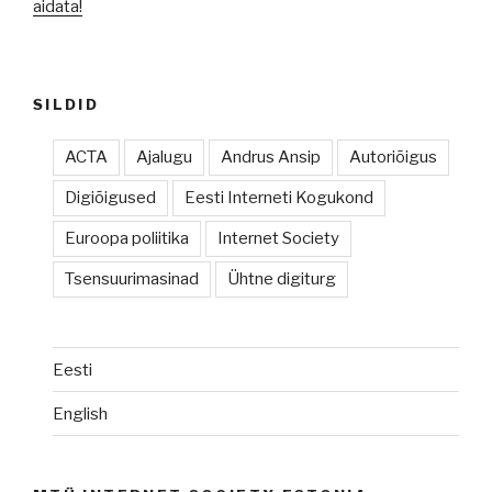
aidata!
SILDID
ACTA
Ajalugu
Andrus Ansip
Autoriõigus
Digiõigused
Eesti Interneti Kogukond
Euroopa poliitika
Internet Society
Tsensuurimasinad
Ühtne digiturg
Eesti
English