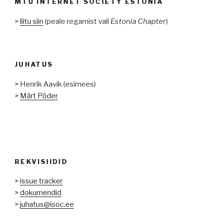
MTÜ INTERNET SOCIETY ESTONIA
>
liitu siin
(peale regamist vali
Estonia Chapter
)
JUHATUS
> Henrik Aavik (esimees)
>
Märt Põder
REKVISIIDID
>
issue tracker
>
dokumendid
>
juhatus@isoc.ee