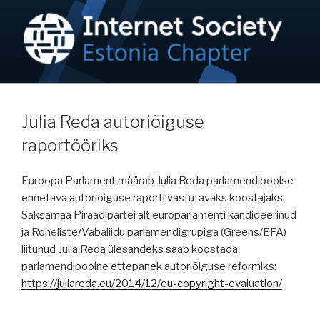
Skip
to
content
NETIKOGUKOND / ISOC-EE
Internet on inimõigus!
Julia Reda autoriõiguse
raportööriks
Euroopa Parlament määrab Julia Reda parlamendipoolse
ennetava autoriõiguse raporti vastutavaks koostajaks.
Saksamaa Piraadipartei alt europarlamenti kandideerinud
ja Roheliste/Vabaliidu parlamendigrupiga (Greens/EFA)
liitunud Julia Reda ülesandeks saab koostada
parlamendipoolne ettepanek autoriõiguse reformiks:
https://juliareda.eu/2014/12/eu-copyright-evaluation/