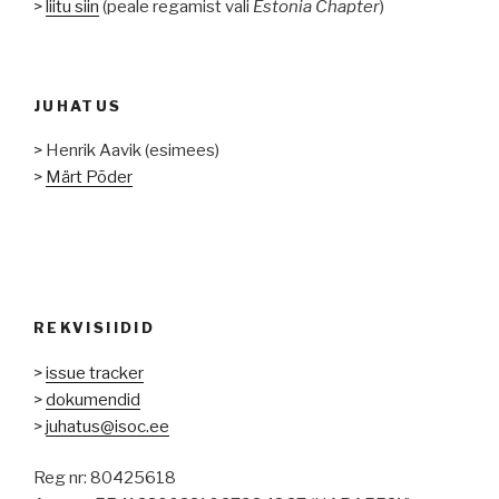
>
liitu siin
(peale regamist vali
Estonia Chapter
)
JUHATUS
> Henrik Aavik (esimees)
>
Märt Põder
REKVISIIDID
>
issue tracker
>
dokumendid
>
juhatus@isoc.ee
Reg nr: 80425618