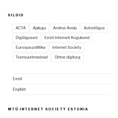
SILDID
ACTA
Ajalugu
Andrus Ansip
Autoriõigus
Digiõigused
Eesti Interneti Kogukond
Euroopa poliitika
Internet Society
Tsensuurimasinad
Ühtne digiturg
Eesti
English
MTÜ INTERNET SOCIETY ESTONIA