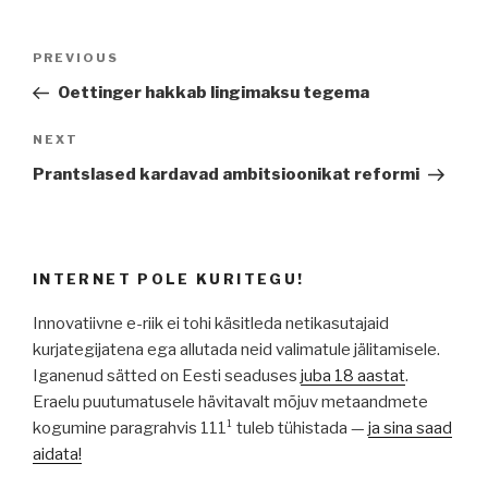
Navigeerimine
Previous
PREVIOUS
Post
Oettinger hakkab lingimaksu tegema
Next
NEXT
Post
Prantslased kardavad ambitsioonikat reformi
INTERNET POLE KURITEGU!
Innovatiivne e-riik ei tohi käsitleda netikasutajaid
kurjategijatena ega allutada neid valimatule jälitamisele.
Iganenud sätted on Eesti seaduses
juba 18 aastat
.
Eraelu puutumatusele hävitavalt mõjuv metaandmete
kogumine paragrahvis 111¹ tuleb tühistada —
ja sina saad
aidata!