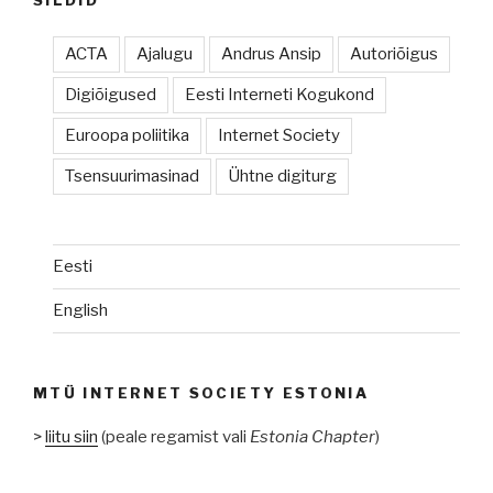
SILDID
ACTA
Ajalugu
Andrus Ansip
Autoriõigus
Digiõigused
Eesti Interneti Kogukond
Euroopa poliitika
Internet Society
Tsensuurimasinad
Ühtne digiturg
Eesti
English
MTÜ INTERNET SOCIETY ESTONIA
>
liitu siin
(peale regamist vali
Estonia Chapter
)