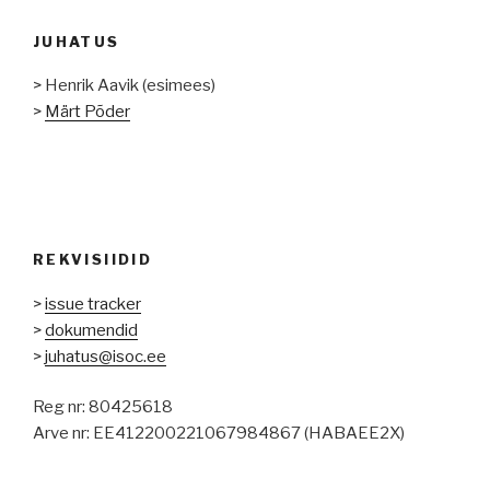
JUHATUS
> Henrik Aavik (esimees)
>
Märt Põder
REKVISIIDID
>
issue tracker
>
dokumendid
>
juhatus@isoc.ee
Reg nr: 80425618
Arve nr: EE412200221067984867 (HABAEE2X)