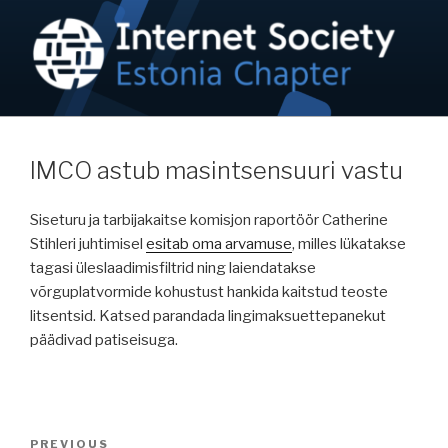
Skip
to
content
NETIKOGUKOND / ISOC-EE
Internet on inimõigus!
IMCO astub masintsensuuri vastu
Siseturu ja tarbijakaitse komisjon raportöör Catherine
Stihleri juhtimisel
esitab oma arvamuse
, milles lükatakse
tagasi üleslaadimisfiltrid ning laiendatakse
võrguplatvormide kohustust hankida kaitstud teoste
litsentsid. Katsed parandada lingimaksuettepanekut
päädivad patiseisuga.
Navigeerimine
Previous
PREVIOUS