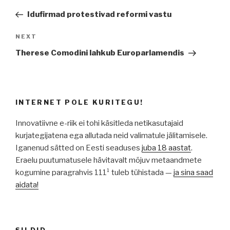
Post
Idufirmad protestivad reformi vastu
Next
NEXT
Post
Therese Comodini lahkub Europarlamendis
INTERNET POLE KURITEGU!
Innovatiivne e-riik ei tohi käsitleda netikasutajaid
kurjategijatena ega allutada neid valimatule jälitamisele.
Iganenud sätted on Eesti seaduses
juba 18 aastat
.
Eraelu puutumatusele hävitavalt mõjuv metaandmete
kogumine paragrahvis 111¹ tuleb tühistada —
ja sina saad
aidata!